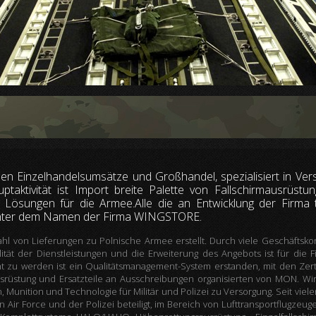
 Einzelhandelsumsätze und Großhandel, spezialisiert in Ver
ptaktivität ist Import breite Palette von Fallschirmausrüstung
e Lösungen für die Armee.Alle die an Entwicklung der Firma 
 unter dem Namen der Firma WINGSTORE.
 von Lieferungen zu Polnische Armee erstellt. Durch viele Geschäftskont
ät der Dienstleistungen und die Erweiterung des Angebots ist für die Fi
u werden ist ein Qualitätsmanagement-System erstanden, mit den Zertif
usrüstung und Ersatzteile an Ausschreibungen organisierten von MON. Wi
Munition und Technologie für Militär und Polizei zu Versorgung. Seit viele
en Air Force und der Polizei beteiligt, im Bereich von Lufttransportflugz