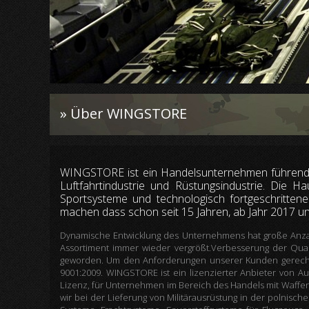
» Über WINGSTORE
WINGSTORE ist ein Handelsunternehmen führenden
Luftfahrtindustrie und Rüstungsindustrie. Die Hau
Sportsysteme und technologisch fortgeschritten
machen dass schon seit 15 Jahren, ab Jahr 2017
Dynamische Entwicklung des Unternehmens hat große Anzahl
Assortiment immer wieder vergrößt.Verbesserung der Qualit
geworden. Um den Anforderungen unserer Kunden gerecht z
9001:2009. WINGSTORE ist ein lizenzierter Anbieter von A
Lizenz, für Unternehmen im Bereich des Handels mit Waffen, 
wir bei der Lieferung von Militärausrüstung in der polnisch