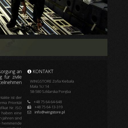
sorgung an
KONTAKT
 für zivile
WINGSTORE Zofia Kiebała
teilnehmen
Mała 1c/ 14
58-580 Szklarska Poręba
akte ist der
+48 75 64-64-648
rma Priorität
+48 75 64-13-319
ikat Nr. ISO
info@wingstore.pl
r haben eine
n Jahren sind
euge hemmende