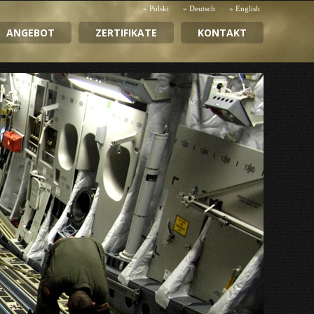
» Polski
» Deutsch
» English
ANGEBOT
ZERTIFIKATE
KONTAKT